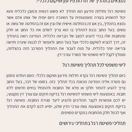
נמצאים בתהליך של חדלות פירעון ושיקום כלכלי?
פשיטת רגל וחדלות פירעון הוא תהליך לא פשוט רגשית וכמובן כלכלית והוא
יכול להשפיע בצורה משמעותית על השיגרה היום יומית של אותו אדם אשר
נמצא בתהליך, בין אם זה בהחלטה אישית שלו ובין אם זה בהחלטה של נושה או
נושים. בעל החוב נכנס לתהליך בו הוא צריך לשלם את כל החוב או חלק
מהחובות שלו בכדי להגיע למצב של הבראה כלכלית. המדינה רואה בתהליך
זה, דרך להביא לשיקום כלכלי אצל בעל החוב ולאפשר לו לבנות שיגרה חדשה
ובריאה יותר כלכלית. על מנת לעבור את התהליך המורכב הזה בהצלחה,
מומלץ לקבל ליווי משפטי של משרד עורכי דין.
ליווי משפטי לכל תהליך פשיטת רגל
כיום תהליך פשיטת רגל נקרא חדלות פירעון ושיקום כלכלי. השם החדש מסמן
גם מטרה אליה המדינה מכוונת בכל תהליך כזה. בסופו של דבר, בעל החוב
צריך להגיע להחזר חלקי או מלא של החובות ולהתחיל בחיים חדשים ללא
חובות. באמצעות ליווי משפטי לפשיטת רגל בדיקת תיקים עם עורך דין מקצועי,
יש לכם אפשרות לקצר תהליכים ולהגיע ליעד סגירת החובות. פשיטת רגל
בדיקת תיקים באמצעות צוות עורכי הדין שלנו, יסייע לכם לקדם את התהליך
ואף לבטל חלק מהחובות במקרים מסוימים.
תהליכי פשיטת רגל בתהליכי גירושים