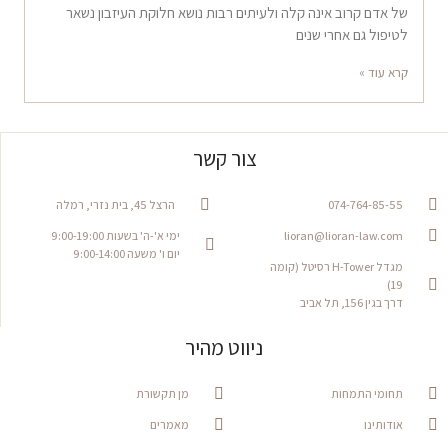
של אדם קרוב אינה קלה ולעיתים רבות נושא חלוקת העיזבון נשאר
לטיפול גם אחרי שנים
קרא עוד »
צור קשר
074-764-85-55
הרצל 45, בית נזרי, רמלה
lioran@lioran-law.com
ימי א'-ה' בשעות 9:00-19:00
יום ו' משעה 9:00-14:00
מגדל H-Tower רסיטל (קומה
19)
דרך בגין 156, תל אביב
ניווט מהיר
תחומי התמחות
מן תקשורת
אודותינו
מאמרים