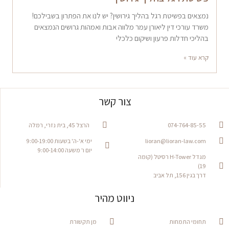
נמצאים בפשיטת רגל בהליך גירושין? יש לנו את הפתרון בשבילכם!
משרד עורכי דין ליאורן עמר מלווה אבות ואמהות גרושים הנמצאים
בהליכי חדלות פרעון ושיקום כלכלי
קרא עוד »
צור קשר
074-764-85-55
הרצל 45, בית נזרי, רמלה
lioran@lioran-law.com
ימי א'-ה' בשעות 9:00-19:00
יום ו' משעה 9:00-14:00
מגדל H-Tower רסיטל (קומה
19)
דרך בגין 156, תל אביב
ניווט מהיר
תחומי התמחות
מן תקשורת