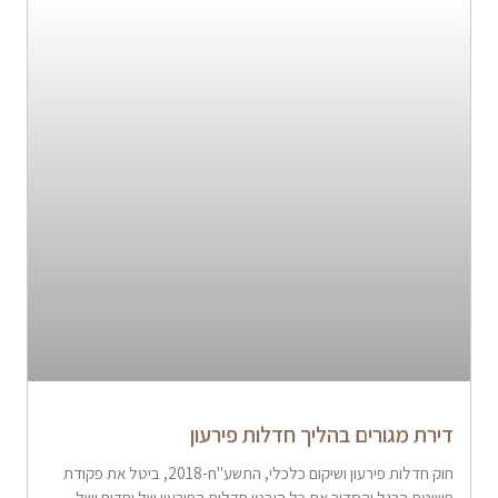
דירת מגורים בהליך חדלות פירעון
חוק חדלות פירעון ושיקום כלכלי, התשע"ח-2018, ביטל את פקודת
פשיטת הרגל והסדיר את כל היבטי חדלות הפירעון של יחדים ושל