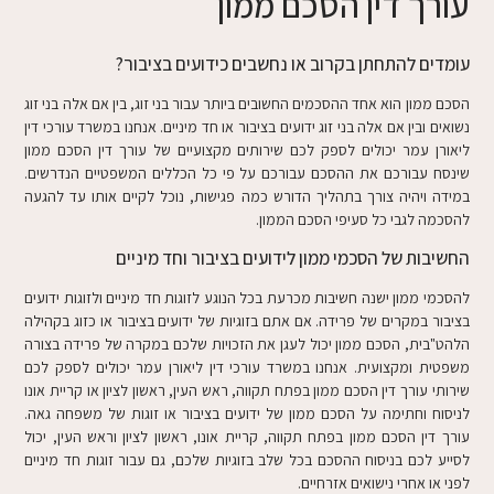
עורך דין הסכם ממון
עומדים להתחתן בקרוב או נחשבים כידועים בציבור?
הסכם ממון הוא אחד ההסכמים החשובים ביותר עבור בני זוג, בין אם אלה בני זוג
נשואים ובין אם אלה בני זוג ידועים בציבור או חד מיניים. אנחנו במשרד עורכי דין
ליאורן עמר יכולים לספק לכם שירותים מקצועיים של עורך דין הסכם ממון
שינסח עבורכם את ההסכם עבורכם על פי כל הכללים המשפטיים הנדרשים.
במידה ויהיה צורך בתהליך הדורש כמה פגישות, נוכל לקיים אותו עד להגעה
להסכמה לגבי כל סעיפי הסכם הממון.
החשיבות של הסכמי ממון לידועים בציבור וחד מיניים
להסכמי ממון ישנה חשיבות מכרעת בכל הנוגע לזוגות חד מיניים ולזוגות ידועים
בציבור במקרים של פרידה. אם אתם בזוגיות של ידועים בציבור או כזוג בקהילה
הלהט"בית, הסכם ממון יכול לעגן את הזכויות שלכם במקרה של פרידה בצורה
משפטית ומקצועית. אנחנו במשרד עורכי דין ליאורן עמר יכולים לספק לכם
שירותי עורך דין הסכם ממון בפתח תקווה, ראש העין, ראשון לציון או קריית אונו
לניסוח וחתימה על הסכם ממון של ידועים בציבור או זוגות של משפחה גאה.
עורך דין הסכם ממון בפתח תקווה, קריית אונו, ראשון לציון וראש העין, יכול
לסייע לכם בניסוח ההסכם בכל שלב בזוגיות שלכם, גם עבור זוגות חד מיניים
לפני או אחרי נישואים אזרחיים.