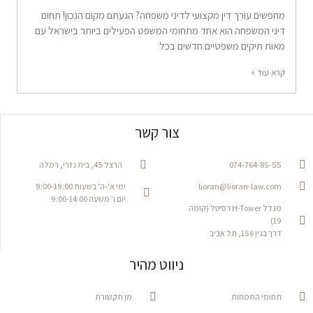
מחפשים עורך דין מקצועי לדיני משפחה? הגעתם מקום הנכון! תחום
דיני המשפחה הוא אחד מתחומי המשפט הפעילים ביותר בישראל עם
מאות תיקים משפטיים חדשים בכל
קרא עוד »
צור קשר
074-764-85-55
הרצל 45, בית נזרי, רמלה
lioran@lioran-law.com
ימי א'-ה' בשעות 9:00-19:00
יום ו' משעה 9:00-14:00
מגדל H-Tower רסיטל (קומה
19)
דרך בגין 156, תל אביב
ניווט מהיר
תחומי התמחות
מן תקשורת