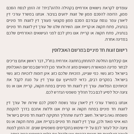
עומדים לקראת נישואים אזרחיים בקהילה הלהט"בית? זה הזמן לנסח הסכם
ממון, הדומה להסכם ממון של זוגות ידועים בציבור. אנחנו במשרד עורכי דין
ליאורן עמר ננסח עבורכם הסכם ממון מקצועי מעורך דין לזוגות חד מיניים
בנתניה, פתח תקווה או קריית אונו. השירות שלנו של עורך דין לזוגות חד מיניים
בנתניה, פתח תקווה או קריית אונו ניתן לכם לפני הנישואים האזרחיים שלכם
במדינה אחרת.
רישום זוגות חד מיניים במרשם האוכלוסין
אם קיבלתם החלטה להתחתן בחתונה אזרחית בחו"ל, דבר ראשון אתם צריכים
לבחור מדינה המאשרת נישואים מזוג זה ולאחר מכן להירשם במרשם האוכלוסין
בישראל כזוג נשוי. כפי שציינו, הזכויות שלכם כזוג אינן דומות לזכויות כזוג נשוי
בישראל. במקרים רבים, כדאי להתייעץ עם עורך דין על מנת לקבל את
זכויותיכם המלאות. עורך דין לזוגות חד מיניים בפתח תקווה, קריית אונו או נס
ציונה יכול לסייע לכם בכל תהליך משפטי הנדרש לכם.
אנחנו במשרד עורכי דין ליאורן עמר נשמח לספק לכם שירות של עורך דין
לזוגות חד מיניים בפתח תקווה או קרית אונו וללוות אתכם בדרך להקמת
משפחה גאה בישראל. חשוב לדעת שתהליך החקיקה לזוגות חד מיניים בישראל
הוא איטי מאוד ולכן, עורך דין לזוגות חד מיניים בקריית אונו, פתח תקווה או נס
ציונה יכול לעזור לכם על ידי שימוש בתקדימים משפטיים שונים. זה הזמן לפנות
לעורך דין לזוגות חד מיניים בקריית אונו ולקבל את הליווי המשפטי הטוב ביותר.