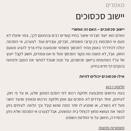
מאמרים
יישוב סכסוכים
יישוב סכסוכים – האם זה אפשרי
האדם הוא ייצור חברתי שיוצר בחייו קשרים רבים ובהתאם לכך, צפוי שיעלו לא
פעם אי הסכמות בין קרובי משפחה, חברים, עובדים ועוד. לצערנו, אי הסכמה
יכולה להידרדר באופן מהיר לסכסוך משפטי שהמענה עליו צריך להגיע מטעם
החוק. אבל, לא משנה מה מקור הסכסוך ומול מי אנו עומדים, חשוב לקבל ייעוץ
של עו"ד המתמחה ביישוב סכסוכים, על מנת שנוכל לפתור את המצב ולפתוח
בהקדם דף חדש בחיינו.
אילו סכסוכים יכולים להיות
חלוקת רכוש
בעת גירושים מתבצעת חלוקת רכוש לפי הסכם הממון שלנו, או על פי חוק.
לעיתים, אחד הצדדים לא מסכים עם אופן חלוקת הרכוש ומאמין שהצד השני
פעל לא כשורה, או שמגיע לו יותר ממה שהוא קיבל וכך הלאה. לעיתים ניתן
לגשר את הנושא מחוץ לכותלי בית המשפט, אבל לצערנו אי הסכמה שלא ניתן
להסדירה, תיושב על פי החלטת השופט.
משמורות ומזונות