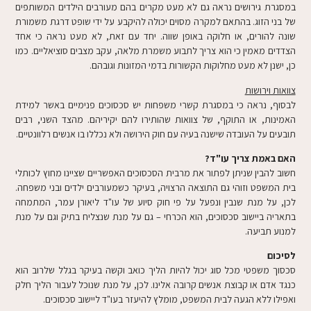
במסגרת גירושים נראה גם לא מעט מקרים בהם מעורבים הילדים המשותפים
של בני הזוג. בהתאם למקרה מסוים יכולה להיקבע על ידי שופט דרגת משמורת
שונה להורים, או חלוקה באופן שווה. יחד עם זאת, לא מעט נראה כי אחד
הצדדים מאמין כי הוא צריך לתבוע משמרת מלאה, עקב מצבים סוציאליים. כמו
כן, ישנן לא מעט מחלוקות הקשורות בדמי המזונות וגובהם.
צוואות וירושות
לבסוף, נראה כי במסגרת קשרי משפחות יש סכסוכים פנימיים באשר למידת
האמינות, או התוקף, של צוואות שהותירו להם יקיריהם. מהצד השני, רבים
תובעים על העובדה שישנה בעיה עם חוק הירושה ולא נכללו בו אנשים רלוונטיים.
האם באמת צריך עו"ד?
חשוב להבין שניתן לפתור את מרבית הסכסוכים האפשריים שציינו מחוץ לכותלי
בית המשפט וזוהי גם התוצאה הרצויה, בעיקר כשמעורבים ילדים ובני משפחה.
לכן, על מנת שנבין ונפעל על פי חוק סיוע של עו"ד ליאורן עמר, המתמחה
בתאריה ביישוב סכסוכים, הוא הכרחי – גם על מנת שנצליח בתיק וגם על מנת
למנוע תביעה.
לסיכום
סכסוך משפטי מכל סוג יכול להיות הליך כואב וקשה בעיקר בגלל שלרוב הוא
כנגד אדם או קבוצת אנשים קרובה אלינו. לכן, על מנת שנוכל לעבור הליך חלק
ואפילו ללא הגעה לבית המשפט, מומלץ להיעזר בעו"ד ליישוב סכסוכים.