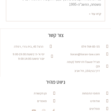
משפחה, התשנ"ה-1995
קרא עוד »
צור קשר
074-764-85-55
הרצל 45, בית נזרי, רמלה
lioran@lioran-law.com
ימי א'-ה' בשעות 9:00-19:00
יום ו' משעה 9:00-14:00
מגדל H-Tower רסיטל (קומה
19)
דרך בגין 156, תל אביב
ניווט מהיר
תחומי התמחות
מן תקשורת
אודותינו
מאמרים
ממליצים