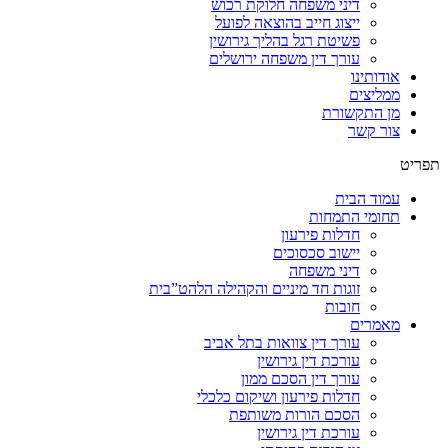
דיני משפחה חלוקת רכוש
ייצוג חייב בהוצאה לפועל
פשיטת רגל בהליך גירושין
עורך דין משפחה ירושלים
אודותינו
ממליצים
מן התקשורת
צור קשר
תפריט
עמוד הבית
תחומי התמחות
חדלות פירעון
יישוב סכסוכים
דיני משפחה
זוגות חד מיניים והקהילה הלהט”בית
חובות
מאמרים
עורך דין צוואות בתל אביב
עורכת דין גירושין
עורך דין הסכם ממון
חדלות פירעון ושיקום כלכלי
‏‏הסכם הורות משותפת
עורכת דין גירושין