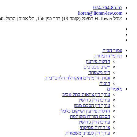
074-764-85-55
lioran@lioran-law.com
מגדל H-Tower רסיטל (קומה 19) דרך בגין 156, תל אביב | הרצל 45, בית נזרי, רמלה
עמוד הבית
תחומי התמחות
חדלות פירעון
יישוב סכסוכים
דיני משפחה
זוגות חד מיניים והקהילה הלהט”בית
חובות
מאמרים
עורך דין צוואות בתל אביב
עורכת דין גירושין
עורך דין הסכם ממון
חדלות פירעון ושיקום כלכלי
‏‏הסכם הורות משותפת
עורכת דין גירושין
צו הורות פסיקתי
עורך דין לענייני משמורת