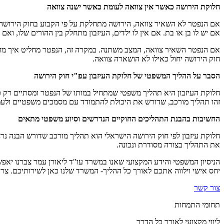
חלוקת הירושה כאשר אין צוואה לעומת כאשר ישנה צוואה
אם הנפטר לא השאיר צוואה, הירושה מתחלקת על פי הקבוע בחוק הירושה. כל
אם יש לו בן או בת. אם אין לו ילדים, העיזבון מתחלק בין ההורים שלו, ואם א
אם הנפטר השאיר צוואה, המצב משתנה. במקרה זה, הנפטר מחליט איך מחלקי
חוק הירושה יחול כאילו לא הושארה צוואה
.
הסבר על ההליך המשפטי של חלוקת העיזבון עפ"י חוק הירושה
חלוקת העיזבון היא תהליך משפטי שמתחיל במותו של הנפטר ומסתיים רק כא
זהו תהליך מורכב, שדורש את היכולת להתמודד עם מסמכים משפטיים ולע
החשיבות בהבנת התהליכים החוקיים הנדרשים וסיוע משפטי מתאים
חלוקת עיזבון לפי חוק הירושה הישראלי הוא תהליך מורכב שדורש הבנה נרח
את התהליך בצורה מסודרת ונכונה.
הניסיון המשפטי והידע המקצועי שאנו במשרד עו"ד ליאורן עמר צברנו יאפש
יחס אישי וילווה אתכם לאורך כל ההליך- המשרד שלנו כאן לשירותיכם. צרו
צור קשר
תחומי התמחות
ליווי מקצועי לאורך כל הדרך