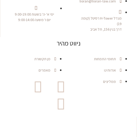
lioran@lioran-law.com
ימי א'-ה' בשעות 9:00-19:00
מגדל H-Tower רסיטל (קומה
יום ו' משעה 9:00-14:00
19)
דרך בגין 156, תל אביב
ניווט מהיר
תחומי התמחות
מן תקשורת
אודותינו
מאמרים
ממליצים