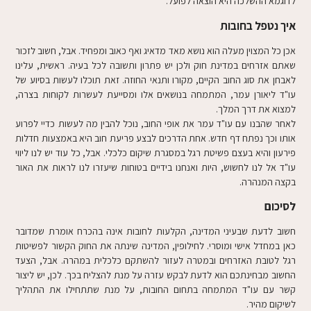
לדוגמא ההשלכה היא הוצאה לפועל.
איך נטפל בחובות
אכן כל המצוין מעלה הוא נושא מאד מדאיג ואף כאוב ומפחיד. אבל, חשוב לזכור
שאתם אזרחים במדינת חוק ולכן יש פתרון ותשובה לכל בעיה. ראשית, עלינו
לאבחן את סוג החוב הקיים, מקורו ותנאי החוזה. זאת תוכלו לעשות בסיוע של
עו"ד ליאורן עמר, המתמחה בנושאים אלו ומסייעת לעשרות לקוחות בצרה,
למצוא את דרך המלך.
לאחר שהבנו עם עו"ד עמר את אופי החוב, נוכל להבין מה לעשות כדיי לפרוע
אותו וכך נפתח דף חדש. אחת הדרכים לבצע פריעת חוב היא באמצעות חדלות
פירעון והיא בעצם פשיטת רגל במסגרת שיקום כלכלי. אבל, כל עוד יש לנו ליווי
עו"ד אל לנו לחשוש, היות ואנחנו בידיים בטוחות שיעזרו לנו לראות את האור
בקצה המנהרה.
לסיכום
חשוב לדעת שבעיני המדינה, הקלעות לחובות אינה בהכרח אומרת שמדובר
כאן במחדל אישי ומוסרי. לחילופין, המדינה שינתה את החוק הקשור לפשיטות
רגל לטובת האזרחים ובמטרה לעזור להשתקם כלכלית במהרה. אבל, הצעד
החשוב מבחינתכם הוא לדעת לבקש עזרה על מנת להצליח בכך. לכן, יש ליצור
קשר עם עו"ד המתמחה בתחום החובות, על מנת שתתחילו את התהליך
לשיקום מהיר.