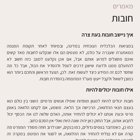
מאמרים
חובות
איך ניישב חובות בעת צרה
במציאות הכלכלית הנוכחית במדינה, ובמיוחד לאחר תקופת המגפה
המאתגרת שעברה על כולנו, לא מעטים הם אלו שנקלעו לחובות מאד קשים
ואינם מסוגלים לפרוע אותם. אבל, אם אכן נקלענו למצב כזה חשוב לא
להתעלם ממנו ולדעת שישנן דרכים לטפל ולהסדיר את הכול, אבל כל מה
שחסר לכם זה המידע כיצד לעשות זאת. לכן, הצעד הראשון והחכם ביותר הוא
כמובן לשאול ולקבל ייעוץ מעו"ד המתמחה בהסדרת חובות.
אילו חובות יכולים להיות
חובות יכולים להיות למגוון מוסדות ואפילו אנשים פרטיים. השוני בין כולם הוא
בעצם תנאי ההלוואה, הרכישה וכך הלאה. משמע, אם לקחנו הלוואה באופן
פרטי וכעת אנחנו לא יכולים להחזיר אותה, האדם שלווה לנו את הכסף יכול
לתבוע אותנו, אבל החוק כאן יהיה שונה היות ואולי אין הסכם כתוב.
כמו כן, כשמדובר בגופים גדולים, כמו בנקים, ישנו לרוב חוזה מסודר המפרט מה
קורה אם לא נצליח להחזיר את ההלוואה, או לסגור את המינוס. במקרה זה