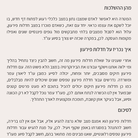
מהן ההשלכות
המטרה היא לאפשר לאדם שמצבו נתון במצב כלכלי רעוע לפתוח דף חדש, בו
יוכל לשקם את עצמו כראוי. יחד עם זאת, כשאדם מוכרז במצב חדלות פירעון,
עלול הוא לסבול ממצבים בלתי מתבקשים מול גופים פיננסיים שונים ואפילו
מקומות העסקה. לכן, במקרה שכזה יש צורך בסיוע עו"ד.
איך נכריז על חדלות פירעון
אחרי שענינו על שאלת חדלות פירעון מה זה, חשוב להבין כיצד נתחיל בהליך
ומי ילווה אותנו וישקף עבורנו את הבירוקרטיה במצב הלא פשוט הזה. עם חדלות
פירעון תיקים מסובכים, יותר ופחות, יכולה לסייע כמובן עו"ד ליאורן עמר
ומשרדה. נדרשים עבור חדלת פירעון טפסים שונים שיכולים להיות מבלבלים,
כמו כן חדלות פירעון תיקים יכולים להכיל בתוכם לא מעט פרטים קטנים
שבפועל אין לנו הכשרה לנתח אותם. לכן, מעו"ד עמר נוכל לקבל לא רק הכוונה
וסיוע, אבל בעיקר אוזן קשבת, תומכת ומקצועית לאורך התהליך.
לסיכום
חדלות פירעון הוא אמנם מצב שלא נרצה להגיע אליו, אבל אם אין לנו ברירה,
חשוב להתנהל במסגרתו באופן שקוף ויעיל. לכן, על מנת להגיש עבור חדלות
פירעון טפסים רלוונטיים, שאנו מבינים מה מתואר בהם, חשוב לקבל סיוע מעו"ד