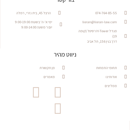
074-764-85-55
הרצל 45, בית נזרי, רמלה
lioran@lioran-law.com
ימי א'-ה' בשעות 9:00-19:00
יום ו' משעה 9:00-14:00
מגדל H-Tower רסיטל (קומה
19)
דרך בגין 156, תל אביב
ניווט מהיר
תחומי התמחות
מן תקשורת
אודותינו
מאמרים
ממליצים